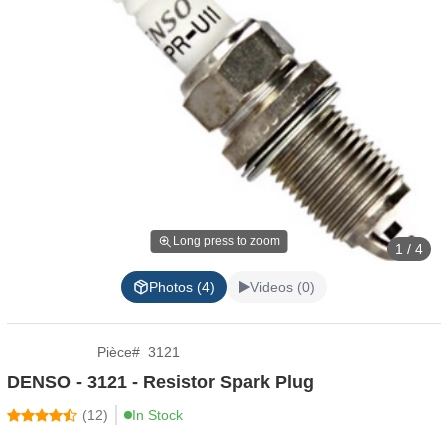
Long press to zoom
1 / 4
Photos (4)
Videos (0)
Pièce
#
3121
DENSO - 3121 - Resistor Spark Plug
(
12
)
In Stock