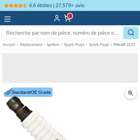
4.6 étoiles | 27,579+
avis
Accueil
›
Replacement
›
Ignition
›
Spark Plugs
›
Spark Plugs
›
Pièce# 3121
Standard/OE Grade