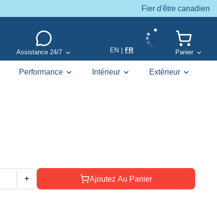
Fier d'être canadien
EN
|
FR
Assistance 24/7
Panier
Performance
Intérieur
Extérieur
+
Ajoutez Au Panier