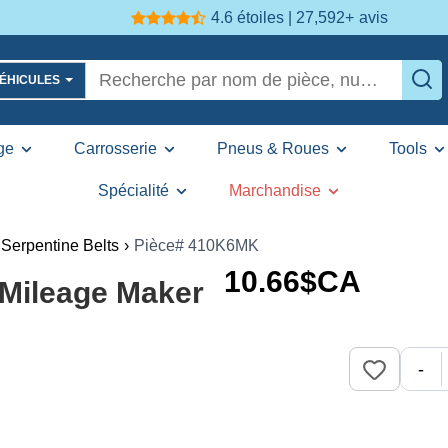
4.6 étoiles | 27,592+
avis
VÉHICULES
ge
Carrosserie
Pneus & Roues
Tools
Spécialité
Marchandise
Serpentine Belts
›
Pièce# 410K6MK
10
.66
$CA
Mileage Maker
-