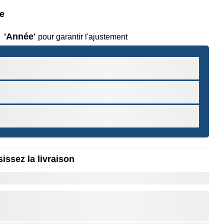
le
'Année'
pour garantir l'ajustement
issez la livraison
r pour Zoomer