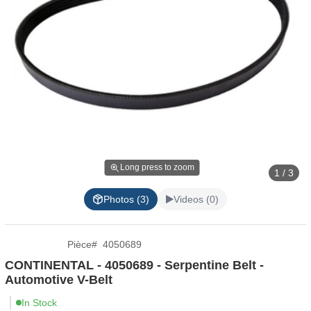
Long press to zoom
1 / 3
Photos (3)
Videos (0)
Pièce
#
4050689
CONTINENTAL - 4050689 - Serpentine Belt -
Automotive V-Belt
In Stock