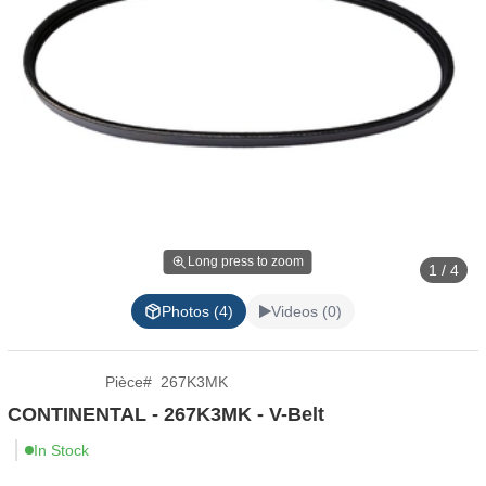
Long press to zoom
1 / 4
Photos (4)
Videos (0)
Pièce
#
267K3MK
CONTINENTAL - 267K3MK - V-Belt
In Stock