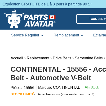
Expédition GRATUITE de 1 à 3 jours à partir de 99 $*
TOUS LES 
Service Régulier
Remplacement
Éclaira
Accueil
›
Replacement
›
Drive Belts
›
Serpentine Belts
›
CONTINENTAL - 15556 - Acc
Belt - Automotive V-Belt
Marque:
CONTINENTAL
In Stock
Pièce#
15556
STOCK LIMITÉ
- Dépêchez-vous (il ne reste plus que 7)