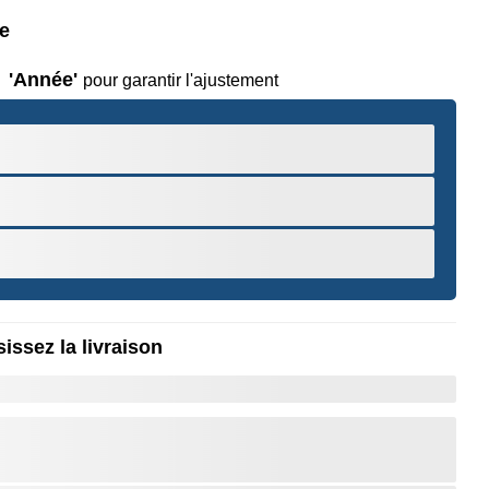
le
'Année'
pour garantir l'ajustement
issez la livraison
r pour Zoomer