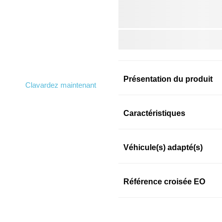
Présentation du produit
Clavardez maintenant
Information sur le prod
Caractéristiques
Véhicule(s) adapté(s)
SKU: ery5zkpq5n
Référence croisée EO