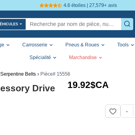
4.6 étoiles | 27,579+
avis
VÉHICULES
ge
Carrosserie
Pneus & Roues
Tools
Spécialité
Marchandise
Serpentine Belts
›
Pièce# 15556
19
.92
$CA
essory Drive
-