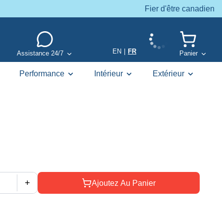
Fier d'être canadien
EN
|
FR
Assistance 24/7
Panier
Performance
Intérieur
Extérieur
+
Ajoutez Au Panier