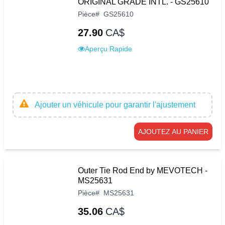
ORIGINAL GRADE INTL. - GS25610
Pièce
#
GS25610
27.90
CA$
Aperçu Rapide
Ajouter un véhicule pour garantir l'ajustement
AJOUTEZ AU PANIER
Outer Tie Rod End by MEVOTECH -
MS25631
Pièce
#
MS25631
35.06
CA$