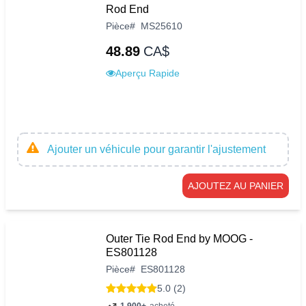
Rod End
Pièce
#
MS25610
48.89
CA$
Aperçu Rapide
Ajouter un véhicule pour garantir l'ajustement
AJOUTEZ AU PANIER
Outer Tie Rod End by MOOG -
ES801128
Pièce
#
ES801128
5.0 (2)
1,900+
acheté