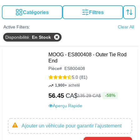
Catégories
Filtres
Active Filters:
Clear All
Disponibilité
:
En Stock
MOOG - ES800408 - Outer Tie Rod
End
Pièce
#
ES800408
5.0 (81)
1,900+
acheté
56.45
CA$
-58%
135
.
29
CA$
Aperçu Rapide
Ajouter un véhicule pour garantir l'ajustement