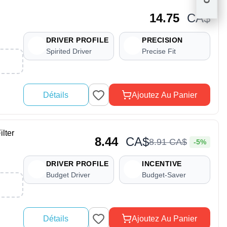
14.75
CA$
DRIVER PROFILE
PRECISION
Spirited Driver
Precise Fit
Détails
Ajoutez Au Panier
lter
8.44
CA$
8
.
91
CA$
-5%
DRIVER PROFILE
INCENTIVE
Budget Driver
Budget-Saver
Détails
Ajoutez Au Panier