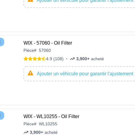
Ajouter un véhicule pour garantir l'ajustement
E
WIX - 57060 - Oil Filter
Pièce
#
57060
4.9 (108)
•
3,900+
acheté
Ajouter un véhicule pour garantir l'ajustement
E
WIX - WL10255 - Oil Filter
Pièce
#
WL10255
3,900+
acheté