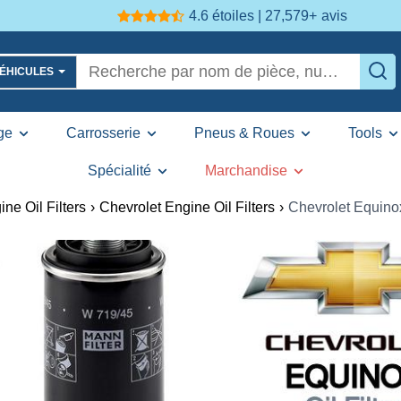
4.6 étoiles | 27,579+
avis
VÉHICULES
ge
Carrosserie
Pneus & Roues
Tools
Spécialité
Marchandise
ine Oil Filters
›
Chevrolet Engine Oil Filters
›
Chevrolet Equinox