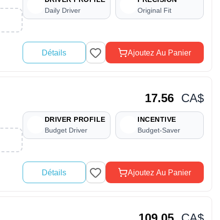
Daily Driver
Original Fit
Détails
Ajoutez Au Panier
17.56
CA$
DRIVER PROFILE
INCENTIVE
Budget Driver
Budget-Saver
Détails
Ajoutez Au Panier
109.05
CA$