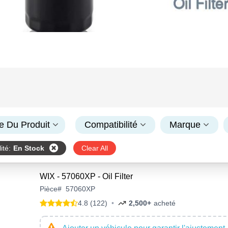
e Du Produit
Compatibilité
Marque
ité
:
En Stock
Clear All
WIX - 57060XP - Oil Filter
Pièce
#
57060XP
4.8 (122)
•
2,500+
acheté