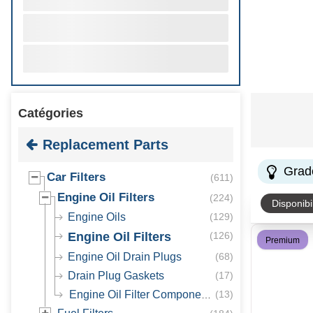
Catégories
Replacement Parts
Grad
Car Filters
(
611
)
Engine Oil Filters
(
224
)
Disponibil
Engine Oils
(
129
)
Engine Oil Filters
(
126
)
Premium
Engine Oil Drain Plugs
(
68
)
Drain Plug Gaskets
(
17
)
Engine Oil Filter Components
(
13
)