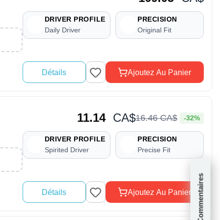
DRIVER PROFILE
PRECISION
Daily Driver
Original Fit
Détails
Ajoutez Au Panier
11.14
CA$
16
.
46
CA$
-32%
DRIVER PROFILE
PRECISION
Spirited Driver
Precise Fit
Commentaires
Détails
Ajoutez Au Panier