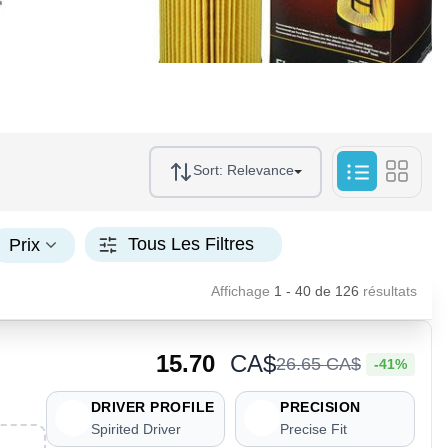
Sort:
Relevance
Tous Les Filtres
Prix
Affichage
1 - 40
de
126
résultats
15.70
CA$
26
.
65
CA$
-41%
DRIVER PROFILE
PRECISION
Spirited Driver
Precise Fit