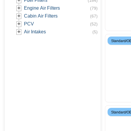
Fuel Filters
(
184
)
Engine Air Filters
(
79
)
Cabin Air Filters
(
67
)
PCV
(
52
)
Air Intakes
(
5
)
Standard/O
Standard/O