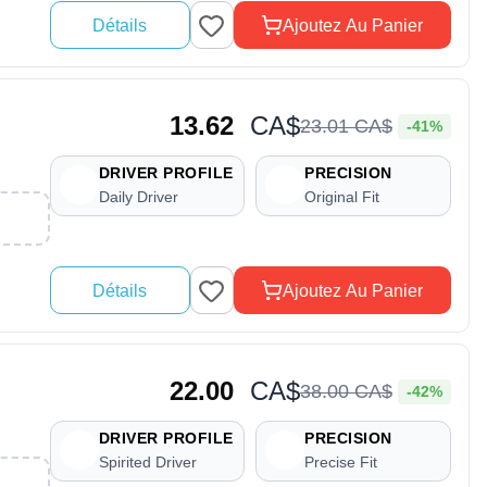
Détails
Ajoutez Au Panier
13.62
CA$
23
.
01
CA$
-41%
DRIVER PROFILE
PRECISION
Daily Driver
Original Fit
Détails
Ajoutez Au Panier
22.00
CA$
38
.
00
CA$
-42%
DRIVER PROFILE
PRECISION
Spirited Driver
Precise Fit