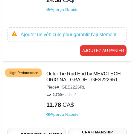
24.58
CA$
Aperçu Rapide
Ajouter un véhicule pour garantir l'ajustement
AJOUTEZ AU PANIER
High Performance
Outer Tie Rod End by MEVOTECH
ORIGINAL GRADE - GES2226RL
Pièce
#
GES2226RL
2,700+
acheté
11.78
CA$
Aperçu Rapide
CRAFTMANSHIP