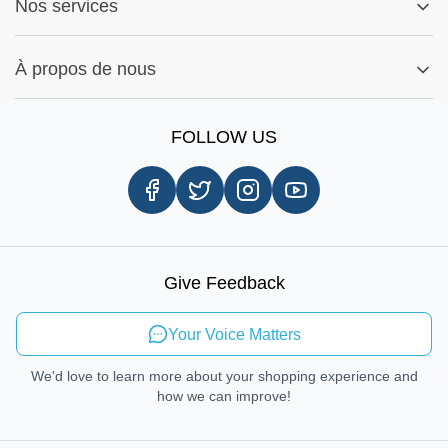
Fitment Guide
Nos services
Politique de garantie
Ma commande
Conseils d'installation
Rechercher par Pièces
Paramètres Des Cookies
Signaler un bug
À propos de nous
Rechercher par Marques
Enregistrement
Notre histoire
Information sur l'expédition
FOLLOW US
Avis client
Livraison le jour même
Carrières
Procédures d'enlèvement en magasin
Droit de réparation
Mobilité durable
Give Feedback
Envoyer des commentaires
Your Voice Matters
We'd love to learn more about your shopping experience and
how we can improve!