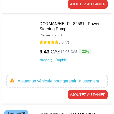
AJOUTEZ AU PANIER
DORMAN/HELP - 82581 - Power
Steering Pump
Pièce
#
82581
5.0 (7)
9.43
CA$
-22%
12
.
05
CA$
Aperçu Rapide
Ajouter un véhicule pour garantir l'ajustement
AJOUTEZ AU PANIER
Standard/OE