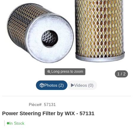
Long press to zoom
1 / 2
Photos (2)
Videos (0)
Pièce
#
57131
Power Steering Filter by WIX - 57131
In Stock