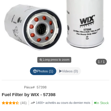
Long press to zoom
1 / 1
Photos (1)
Videos (0)
Pièce
#
57398
Fuel Filter by WIX - 57398
(
46
)
In Stock
1400+ achetés au cours du dernier mois