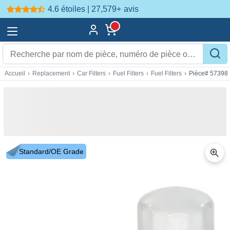
4.6 étoiles | 27,579+
avis
Accueil
›
Replacement
›
Car Filters
›
Fuel Filters
›
Fuel Filters
›
Pièce# 57398
Standard/OE Grade