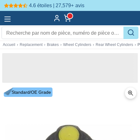
4.6 étoiles | 27,579+
avis
Accueil
›
Replacement
›
Brakes
›
Wheel Cylinders
›
Rear Wheel Cylinders
›
P
Standard/OE Grade