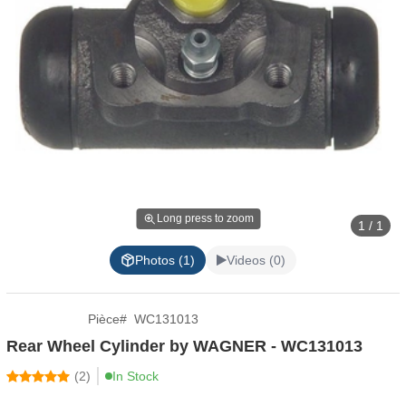
Long press to zoom
1 / 1
Photos (1)
Videos (0)
Pièce
#
WC131013
Rear Wheel Cylinder by WAGNER - WC131013
(
2
)
In Stock