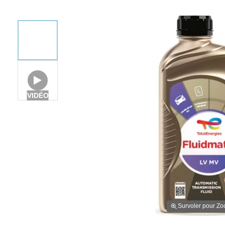
VIDÉO
Survoler pour Z