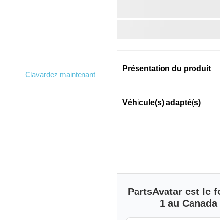
Présentation du produit
Clavardez maintenant
Information sur le prod
Véhicule(s) adapté(s)
TOTAL ENERGIES
TOTAL ENERGIES
SKU: 3pldgyrb8n
PartsAvatar est le
1 au Canada s