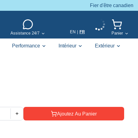
Fier d'être canadien
EN
|
FR
Assistance 24/7
Panier
Performance
Intérieur
Extérieur
+
Ajoutez Au Panier