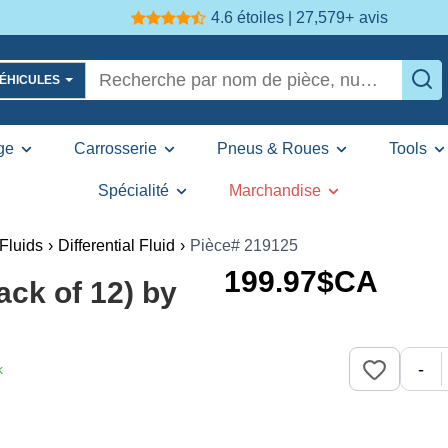
4.6 étoiles | 27,579+
avis
VÉHICULES
ge
Carrosserie
Pneus & Roues
Tools
Spécialité
Marchandise
Fluids
›
Differential Fluid
›
Pièce# 219125
199
.97
$CA
ack of 12) by
-
k