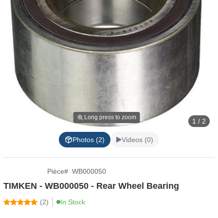
Long press to zoom
1 / 2
Photos (2)
Videos (0)
Pièce
#
WB000050
TIMKEN - WB000050 - Rear Wheel Bearing
(
2
)
In Stock