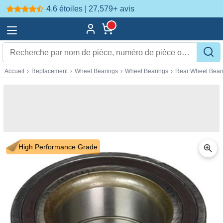
4.6 étoiles | 27,579+
avis
Accueil
›
Replacement
›
Wheel Bearings
›
Wheel Bearings
›
Rear Wheel Bear
High Performance Grade