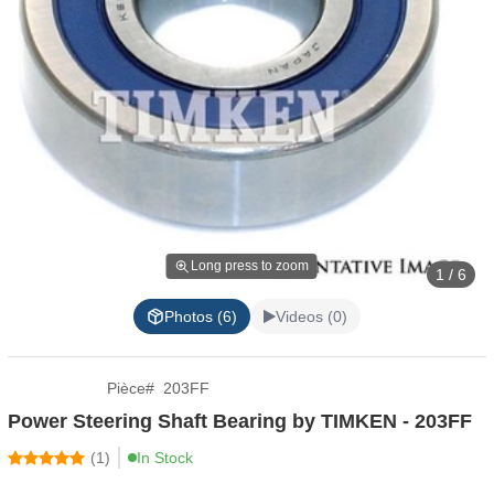
Long press to zoom
1 / 6
Photos (6)
Videos (0)
Pièce
#
203FF
Power Steering Shaft Bearing by TIMKEN - 203FF
(
1
)
In Stock