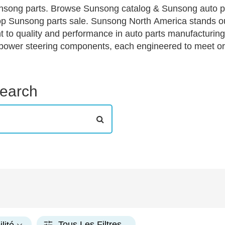
nsong parts. Browse Sunsong catalog & Sunsong auto p
p Sunsong parts sale. Sunsong North America stands out
to quality and performance in auto parts manufacturing. 
power steering components, each engineered to meet or
ds, Sunsong's lineup includes standard, premium, and h
n for every budget and specification. These meticulously c
 making them an ideal choice for discerning online shoppe
Search
Tous Les Filtres