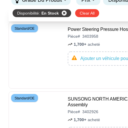
Grade Du Produit
Prix
Disponibi
Disponibilité
:
En Stock
Clear All
Standard/OE
Power Steering Pressure 
Pièce
#
3403958
1,700+
acheté
Ajouter un véhicule pour
Standard/OE
SUNSONG NORTH AMERICA - 3
Assembly
Pièce
#
3402926
1,700+
acheté