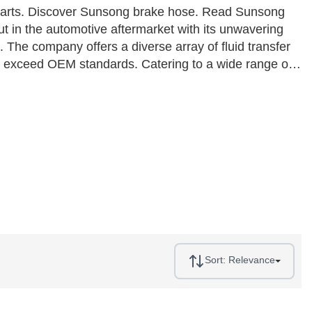
arts. Discover Sunsong brake hose. Read Sunsong
 in the automotive aftermarket with its unwavering
The company offers a diverse array of fluid transfer
 exceed OEM standards. Catering to a wide range of
igh-performance grades, ensuring compatibility and
rafted parts are designed to deliver reliability and
rs seeking top-tier automotive solutions.
Sort:
Relevance