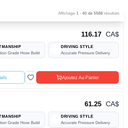
Affichage
1 - 40
de
5588
résultats
116.17
CA$
TMANSHIP
DRIVING STYLE
tion Grade Hose Build
Accurate Pressure Delivery
ails
Ajoutez Au Panier
61.25
CA$
TMANSHIP
DRIVING STYLE
tion Grade Hose Build
Accurate Pressure Delivery