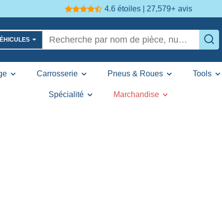
4.6 étoiles | 27,579+
avis
VÉHICULES
ge
Carrosserie
Pneus & Roues
Tools
Spécialité
Marchandise