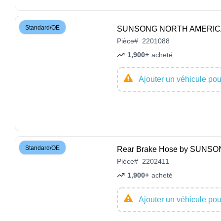
Standard/OE
SUNSONG NORTH AMERICA - 2
Pièce
#
2201088
1,900+
acheté
Ajouter un véhicule pour
Standard/OE
Rear Brake Hose by SUNS
Pièce
#
2202411
1,900+
acheté
Ajouter un véhicule pour