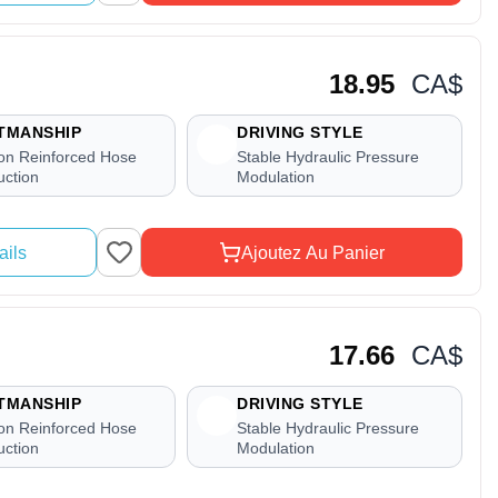
18.95
CA$
TMANSHIP
DRIVING STYLE
ion Reinforced Hose
Stable Hydraulic Pressure
uction
Modulation
ails
Ajoutez Au Panier
17.66
CA$
TMANSHIP
DRIVING STYLE
ion Reinforced Hose
Stable Hydraulic Pressure
uction
Modulation