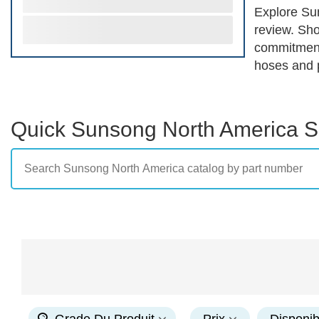
Explore Su
review. Sho
commitment 
hoses and 
vehicle nee
optimizatio
efficiency,
Quick Sunsong North America 