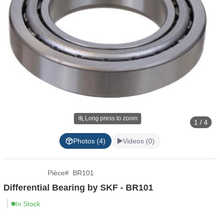
Long press to zoom
1 / 4
Photos (4)
Videos (0)
Pièce
#
BR101
Differential Bearing by SKF - BR101
In Stock