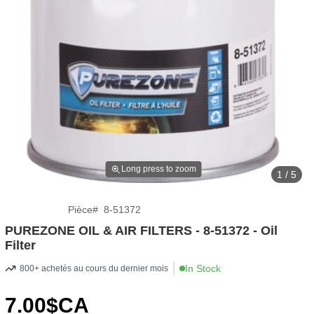
Long press to zoom
1 / 5
Pièce
#
8-51372
PUREZONE OIL & AIR FILTERS - 8-51372 - Oil
Filter
In Stock
800+ achetés au cours du dernier mois
7
.00
$CA