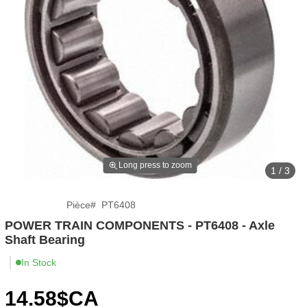
Long press to zoom
1 / 3
Pièce
#
PT6408
POWER TRAIN COMPONENTS - PT6408 - Axle
Shaft Bearing
In Stock
14
.58
$CA