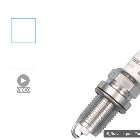
VIDÉO
Survoler pour Z