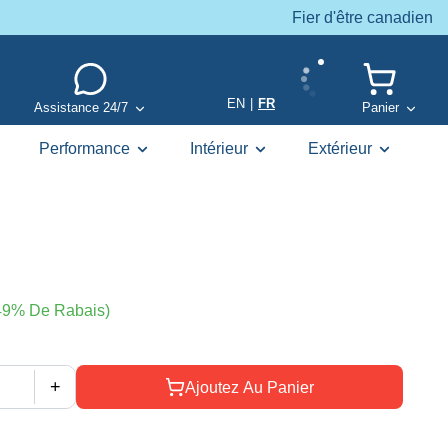
Fier d'être canadien
EN
|
FR
Assistance 24/7
Panier
Performance
Intérieur
Extérieur
49% De Rabais)
+
Ajoutez Au Panier