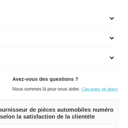
uit
lugs, you're in good company. Automobile manufacturers
 unsurpassed quality, reliability, and performance. From
 Honda, Toyota, Mazda and Nissan to domestic manufacturers
NGK spark plugs are already onboard when you purchase your
Avez-vous des questions ?
nty
Nous sommes là pour vous aider.
Clavardez en direct
y and limited lifetime on wire sets.
 fournisseur de pièces automobiles numéro
elon la satisfaction de la clientèle