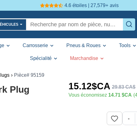
4.6 étoiles | 27,579+
avis
VÉHICULES
ge
Carrosserie
Pneus & Roues
Tools
Spécialité
Marchandise
lugs
›
Pièce# 95159
15
.12
$CA
29
.
83
CA$
k Plug
Vous économisez
14.71 $CA
(
-