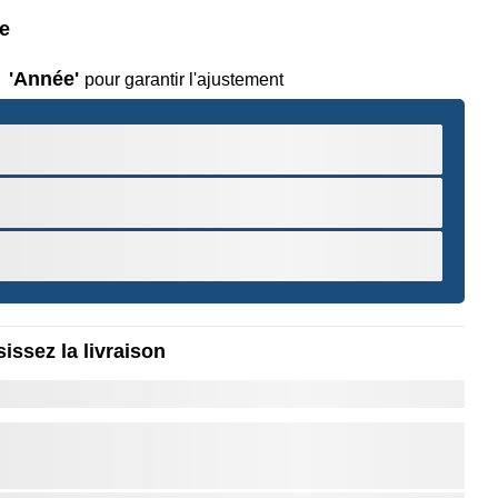
le
'Année'
pour garantir l'ajustement
issez la livraison
r pour Zoomer