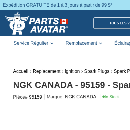
Expédition GRATUITE de 1 à 3 jours à partir de 99 $*
TOUS LES 
Service Régulier
Remplacement
Éclaira
Accueil
›
Replacement
›
Ignition
›
Spark Plugs
›
Spark P
NGK CANADA - 95159 - Spar
Marque:
NGK CANADA
In Stock
Pièce#
95159