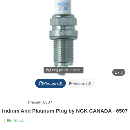
Long press to zoom
1 / 3
Photos (3)
Videos (0)
Pièce
#
6507
Iridium And Platinum Plug by NGK CANADA - 6507
In Stock