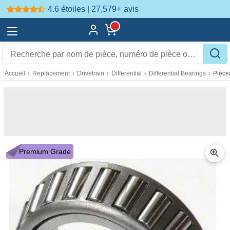
4.6 étoiles | 27,579+
avis
Accueil
›
Replacement
›
Drivetrain
›
Differential
›
Differential Bearings
›
Pièc
Premium Grade