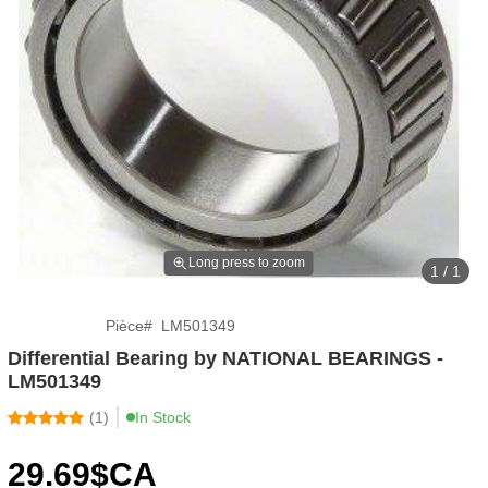
Long press to zoom
1 / 1
Pièce
#
LM501349
Differential Bearing by NATIONAL BEARINGS -
LM501349
(
1
)
In Stock
29
.69
$CA