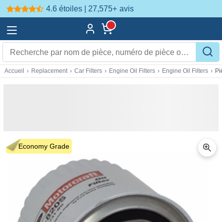
4.6 étoiles | 27,575+
avis
Accueil
›
Replacement
›
Car Filters
›
Engine Oil Filters
›
Engine Oil Filters
›
Pi
Economy Grade