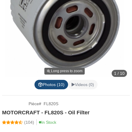
Long press to zoom
1 / 10
Photos (10)
Videos (0)
Pièce
#
FL820S
MOTORCRAFT - FL820S - Oil Filter
(
104
)
In Stock