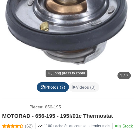
Long press to zoom
1 / 7
Photos (7)
Videos (0)
Pièce
#
656-195
MOTORAD - 656-195 - 195f/91c Thermostat
(
62
)
In Stock
1100+ achetés au cours du dernier mois