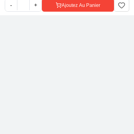
Mobilité durable
Give Feedback
-
+
Ajoutez Au Panier
Envoyer des commentaires
Your Voice Matters
We'd love to learn more about your shopping experience and
how we can improve!
Besoin d'un coup de main
?
Email
Clavardez en direct
2026 Parts Avatar Inc. Tous droits réservés
Conditions
•
Politique de
•
Plan du
d'utilisation
*
confidentialité
site