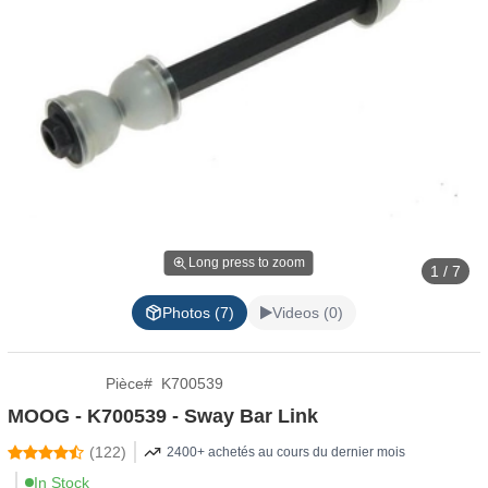
Long press to zoom
1 / 7
Photos (7)
Videos (0)
Pièce
#
K700539
MOOG - K700539 - Sway Bar Link
(
122
)
2400+ achetés au cours du dernier mois
In Stock