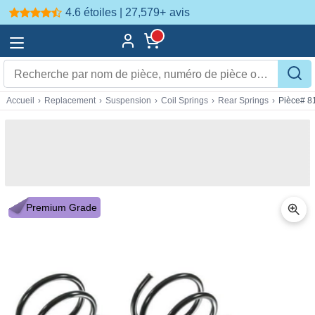
4.6 étoiles | 27,579+
avis
Accueil
›
Replacement
›
Suspension
›
Coil Springs
›
Rear Springs
›
Pièce# 8
Premium Grade