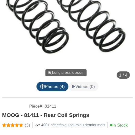
Long press to zoom
1 / 4
Photos (4)
Videos (0)
Pièce
#
81411
MOOG - 81411 - Rear Coil Springs
(
3
)
In Stock
400+ achetés au cours du dernier mois