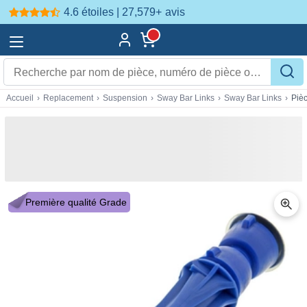
4.6 étoiles | 27,579+
avis
Accueil
›
Replacement
›
Suspension
›
Sway Bar Links
›
Sway Bar Links
›
Piè
Première qualité Grade