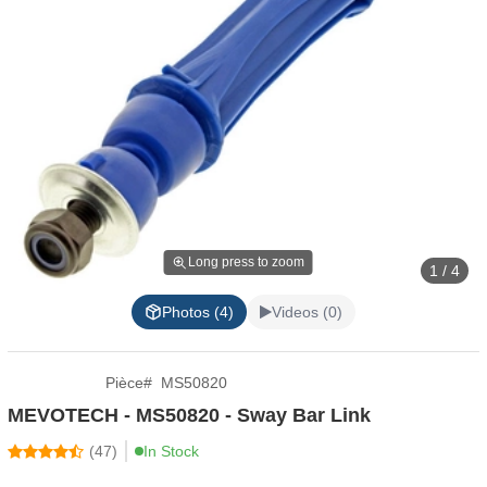
Long press to zoom
1 / 4
Photos (4)
Videos (0)
Pièce
#
MS50820
MEVOTECH - MS50820 - Sway Bar Link
(
47
)
In Stock