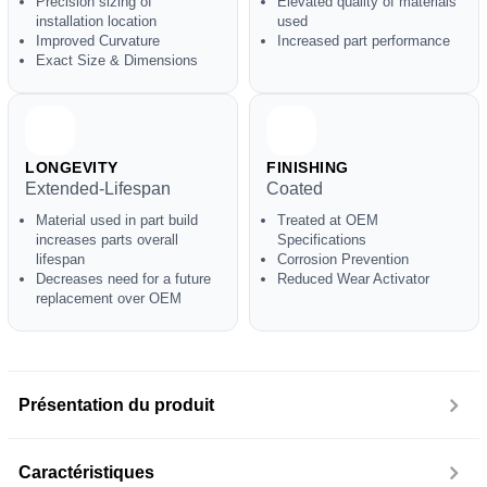
Precision sizing of
Elevated quality of materials
installation location
used
Improved Curvature
Increased part performance
Exact Size & Dimensions
LONGEVITY
FINISHING
Extended-Lifespan
Coated
Material used in part build
Treated at OEM
increases parts overall
Specifications
lifespan
Corrosion Prevention
Decreases need for a future
Reduced Wear Activator
replacement over OEM
Présentation du produit
Caractéristiques