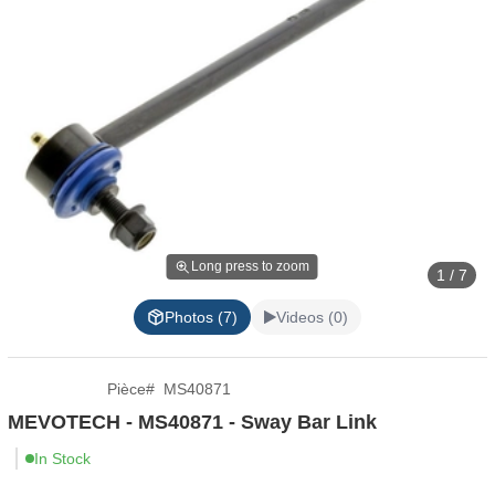
Long press to zoom
1 / 7
Photos (7)
Videos (0)
Pièce
#
MS40871
MEVOTECH - MS40871 - Sway Bar Link
In Stock