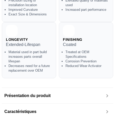
Precision sizing of
Elevated quality of materials
installation location
used
Improved Curvature
Increased part performance
Exact Size & Dimensions
LONGEVITY
FINISHING
Extended-Lifespan
Coated
Material used in part build
Treated at OEM
increases parts overall
Specifications
lifespan
Corrosion Prevention
Decreases need for a future
Reduced Wear Activator
replacement over OEM
Présentation du produit
Caractéristiques