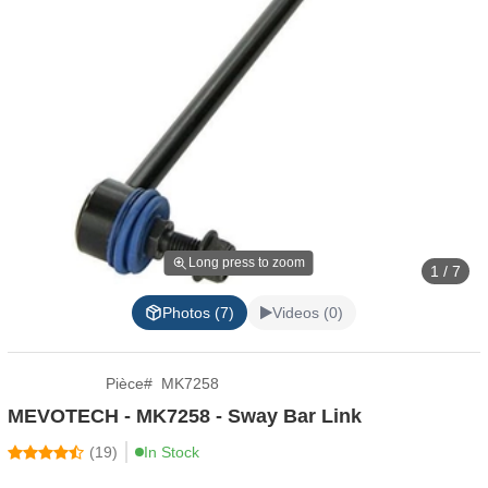
Long press to zoom
1 / 7
Photos (7)
Videos (0)
Pièce
#
MK7258
MEVOTECH - MK7258 - Sway Bar Link
(
19
)
In Stock