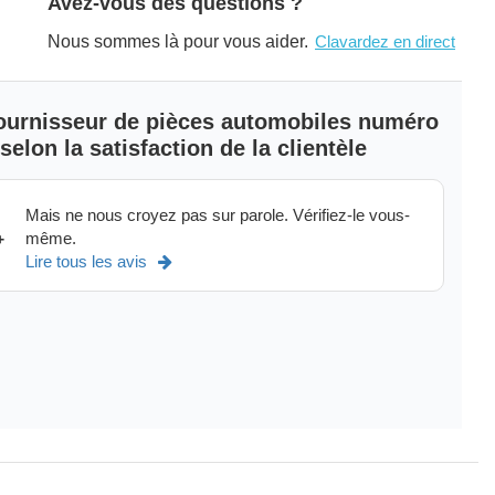
Avez-vous des questions ?
Nous sommes là pour vous aider.
Clavardez en direct
nt partner for the automotive and engine industry, MAHLE
nce in the combustion engine and engine peripherals. With its
ystems and Components, Filtration and Engine Peripherals, as
 the MAHLE Group ranks among the top three automotive
 fournisseur de pièces automobiles numéro
elon la satisfaction de la clientèle
arranty
Mais ne nous croyez pas sur parole. Vérifiez-le vous-
même.
+
Lire tous les avis