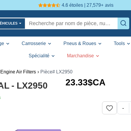
4.6 étoiles | 27,579+
avis
VÉHICULES
ge
Carrosserie
Pneus & Roues
Tools
Spécialité
Marchandise
Engine Air Filters
›
Pièce# LX2950
23
.33
$CA
AL - LX2950
k
-