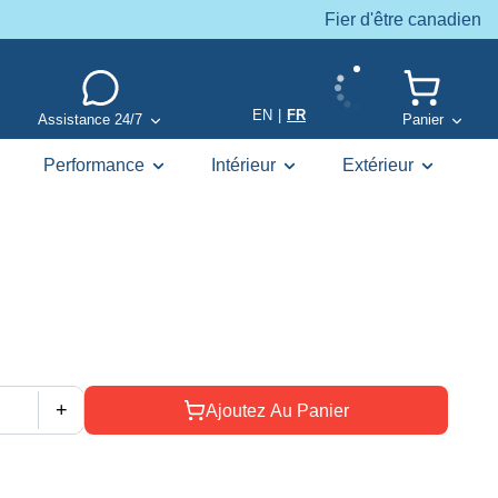
Fier d'être canadien
EN
|
FR
Assistance 24/7
Panier
Performance
Intérieur
Extérieur
+
Ajoutez Au Panier