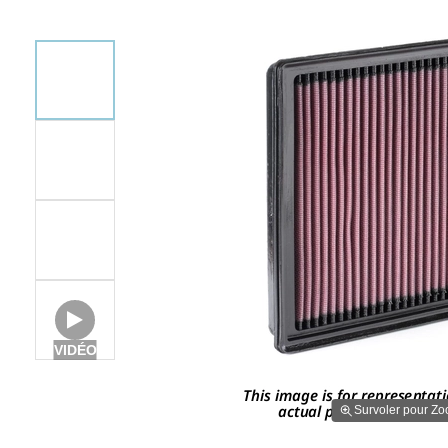
VIDÉO
Survoler pour Z