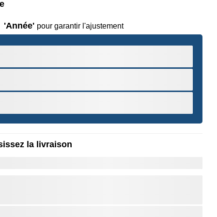
le
'Année'
pour garantir l'ajustement
issez la livraison
r pour Zoomer