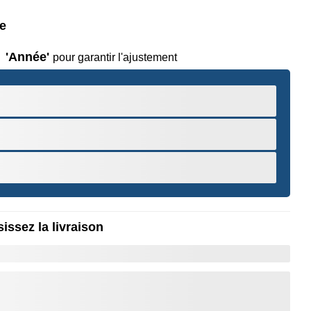
le
'Année'
pour garantir l'ajustement
issez la livraison
r pour Zoomer