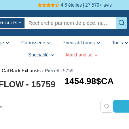
4.6 étoiles | 27,579+
avis
VÉHICULES
ge
Carrosserie
Pneus & Roues
Tools
Spécialité
Marchandise
›
Cat Back Exhausts
›
Pièce# 15759
1454
.98
$CA
FLOW - 15759
re