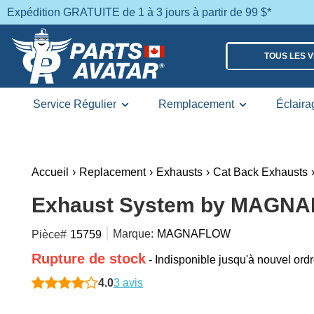
Expédition GRATUITE de 1 à 3 jours à partir de 99 $*
TOUS LES 
Service Régulier
Remplacement
Éclaira
Accueil
›
Replacement
›
Exhausts
›
Cat Back Exhausts
Exhaust System by MAGNA
Marque:
MAGNAFLOW
Pièce#
15759
Rupture de stock
- Indisponible jusqu'à nouvel ord
4.0
3 avis