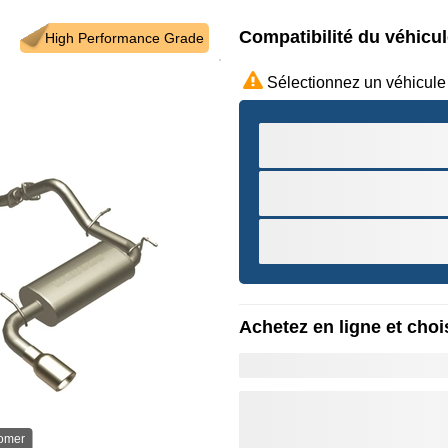
Compatibilité du véhicu
High Performance Grade
Sélectionnez un véhicule
Achetez en ligne et chois
oomer
Survole