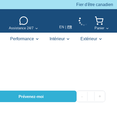
Fier d'être canadien
EN
|
FR
Assistance 24/7
Panier
Performance
Intérieur
Extérieur
-
+
Prévenez-moi