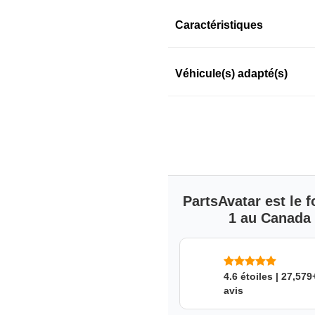
Information sur le prod
Caractéristiques
Véhicule(s) adapté(s)
MAGNAFLOW
Ce produit convient à quel
SKU: ngakb2vrvn
PartsAvatar est le
1 au Canada s
4.6 étoiles | 27,579
avis