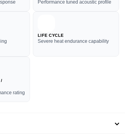
esponse
Performance tuned acoustic profile
LIFE CYCLE
hing
Severe heat endurance capability
/
mance rating