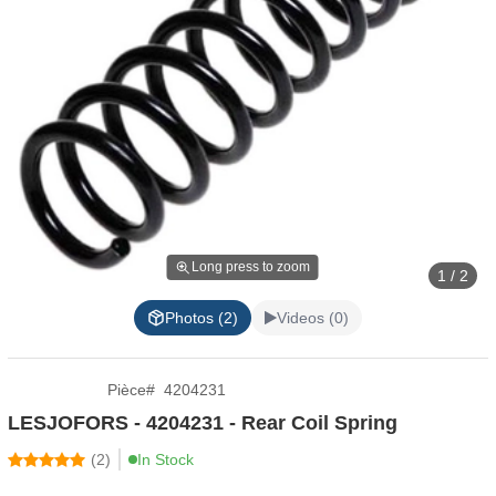
Long press to zoom
1 / 2
Photos (2)
Videos (0)
Pièce
#
4204231
LESJOFORS - 4204231 - Rear Coil Spring
(
2
)
In Stock