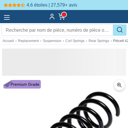
4.6 étoiles | 27,579+
avis
Accueil
›
Replacement
›
Suspension
›
Coil Springs
›
Rear Springs
›
Pièce# 4
Premium Grade