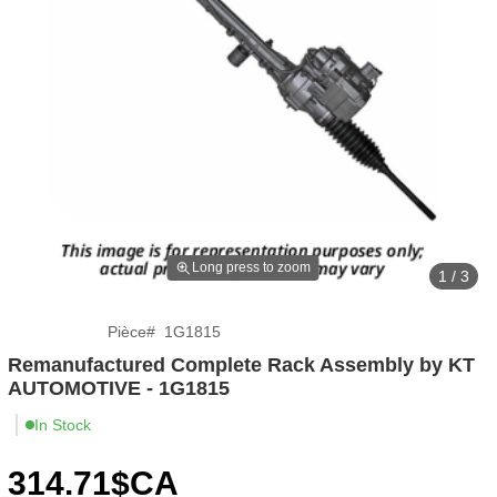
Long press to zoom
1 / 3
Pièce
#
1G1815
Remanufactured Complete Rack Assembly by KT
AUTOMOTIVE - 1G1815
In Stock
314
.71
$CA