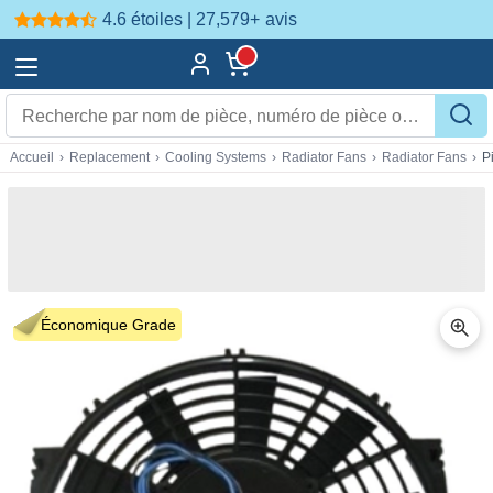
4.6 étoiles | 27,579+
avis
Accueil
›
Replacement
›
Cooling Systems
›
Radiator Fans
›
Radiator Fans
›
P
Économique Grade