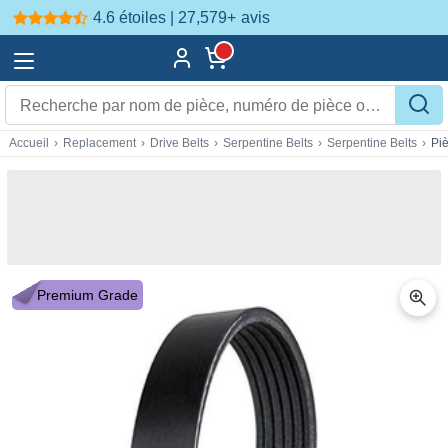
4.6 étoiles | 27,579+
avis
Accueil
›
Replacement
›
Drive Belts
›
Serpentine Belts
›
Serpentine Belts
›
Pi
Premium Grade