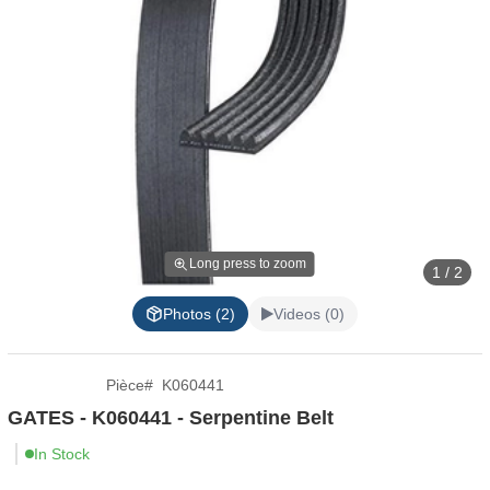
Long press to zoom
1 / 2
Photos (2)
Videos (0)
Pièce
#
K060441
GATES - K060441 - Serpentine Belt
In Stock