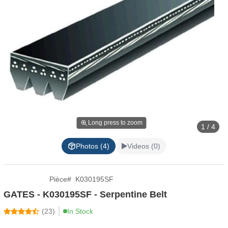
Long press to zoom
1 / 4
Photos (4)
Videos (0)
Pièce
#
K030195SF
GATES - K030195SF - Serpentine Belt
(
23
)
In Stock