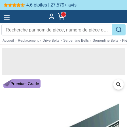
4.6 étoiles | 27,579+
avis
Accueil
›
Replacement
›
Drive Belts
›
Serpentine Belts
›
Serpentine Belts
›
Pi
Premium Grade