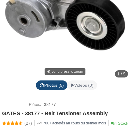
Long press to zoom
1 / 5
Photos (5)
Videos (0)
Pièce
#
38177
GATES - 38177 - Belt Tensioner Assembly
(
27
)
In Stock
700+ achetés au cours du dernier mois