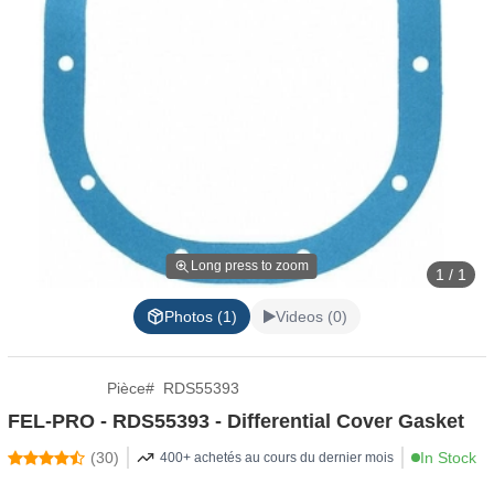
Long press to zoom
1 / 1
Photos (1)
Videos (0)
Pièce
#
RDS55393
FEL-PRO - RDS55393 - Differential Cover Gasket
(
30
)
In Stock
400+ achetés au cours du dernier mois