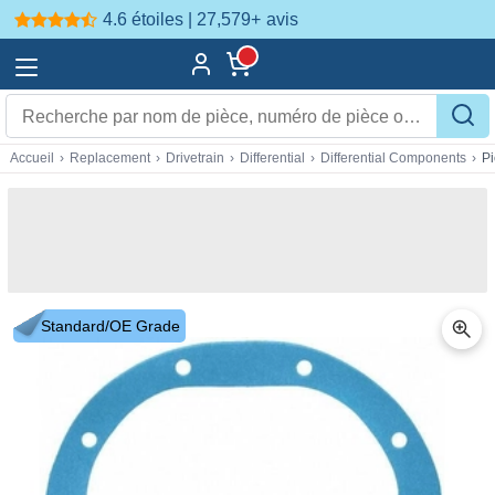
4.6 étoiles | 27,579+
avis
Accueil
›
Replacement
›
Drivetrain
›
Differential
›
Differential Components
›
P
Standard/OE Grade