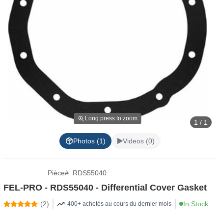
Long press to zoom
1 / 1
Photos (1)
Videos (0)
Pièce
#
RDS55040
FEL-PRO - RDS55040 - Differential Cover Gasket
(
2
)
In Stock
400+ achetés au cours du dernier mois