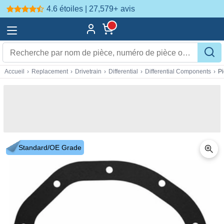
4.6 étoiles | 27,579+
avis
Accueil
›
Replacement
›
Drivetrain
›
Differential
›
Differential Components
›
P
Standard/OE Grade