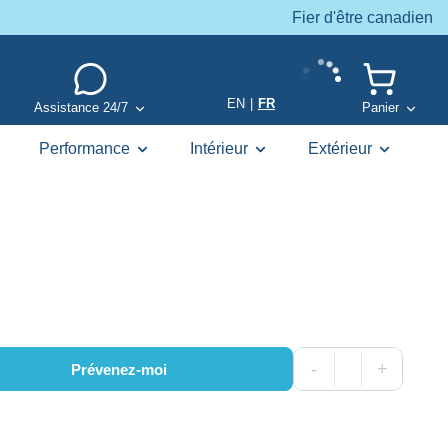
Fier d'être canadien
EN
|
FR
Assistance 24/7
Panier
Performance
Intérieur
Extérieur
-
+
Prévenez-moi