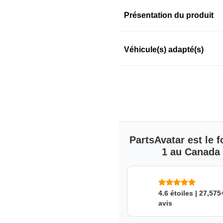
Présentation du produit
Information sur le prod
Véhicule(s) adapté(s)
SKU: 3jzpjgyw6e
PartsAvatar est le
1 au Canada s
4.6 étoiles | 27,575
avis