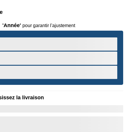
le
'Année'
pour garantir l'ajustement
issez la livraison
r pour Zoomer