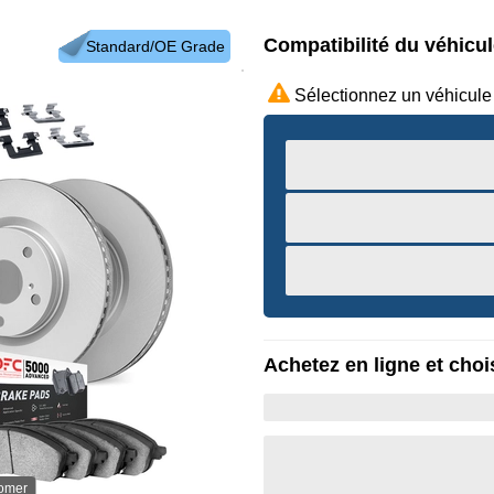
Compatibilité du véhicu
Standard/OE Grade
Sélectionnez un véhicule
Achetez en ligne et chois
oomer
Survole