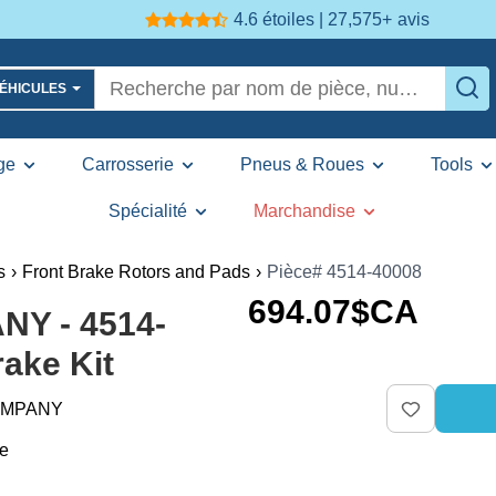
4.6 étoiles | 27,575+
avis
VÉHICULES
ge
Carrosserie
Pneus & Roues
Tools
Spécialité
Marchandise
s
›
Front Brake Rotors and Pads
›
Pièce# 4514-40008
694
.07
$CA
Y - 4514-
rake Kit
OMPANY
re