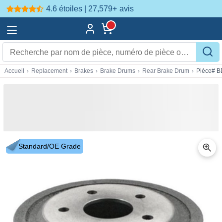
4.6 étoiles | 27,579+
avis
Accueil
›
Replacement
›
Brakes
›
Brake Drums
›
Rear Brake Drum
›
Pièce# 
Standard/OE Grade