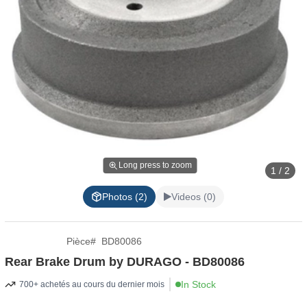
Long press to zoom
1 / 2
Photos (2)
Videos (0)
Pièce
#
BD80086
Rear Brake Drum by DURAGO - BD80086
In Stock
700+ achetés au cours du dernier mois