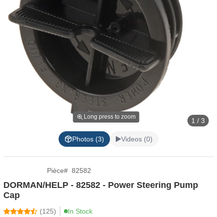
Long press to zoom
1 / 3
Photos (3)
Videos (0)
Pièce
#
82582
DORMAN/HELP - 82582 - Power Steering Pump
Cap
(
125
)
In Stock