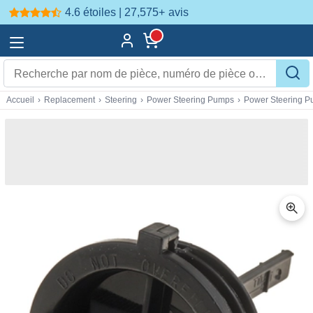
4.6 étoiles | 27,575+
avis
Accueil
›
Replacement
›
Steering
›
Power Steering Pumps
›
Power Steering 