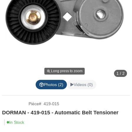
Long press to zoom
1 / 2
Photos (2)
Videos (0)
Pièce
#
419-015
DORMAN - 419-015 - Automatic Belt Tensioner
In Stock