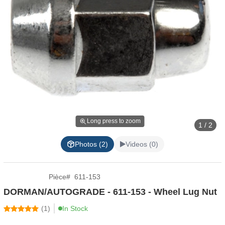
Long press to zoom
1 / 2
Photos (2)
Videos (0)
Pièce
#
611-153
DORMAN/AUTOGRADE - 611-153 - Wheel Lug Nut
(
1
)
In Stock