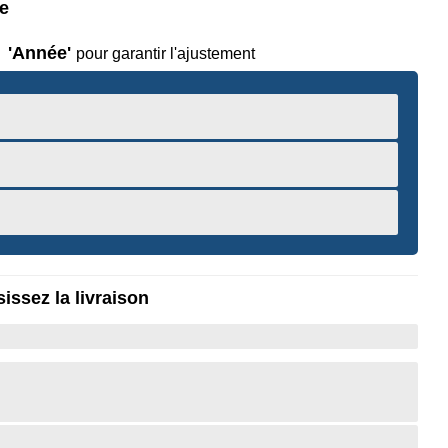
le
'Année'
pour garantir l'ajustement
issez la livraison
r pour Zoomer