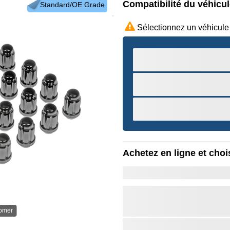
Compatibilité du véhicu
Standard/OE Grade
Sélectionnez un véhicule
Achetez en ligne et chois
oomer
Survole