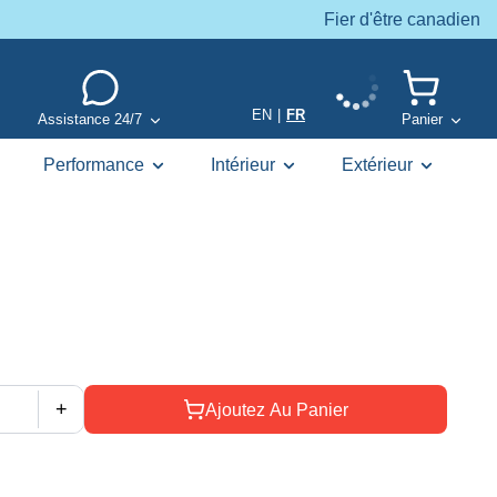
Fier d'être canadien
EN
|
FR
Assistance 24/7
Panier
Performance
Intérieur
Extérieur
+
Ajoutez Au Panier