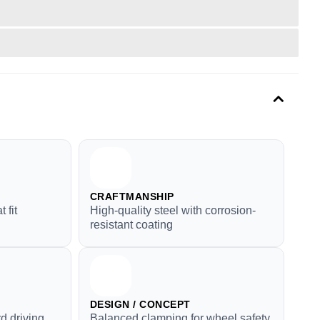
CRAFTMANSHIP
 fit
High-quality steel with corrosion-
resistant coating
DESIGN / CONCEPT
d driving
Balanced clamping for wheel safety