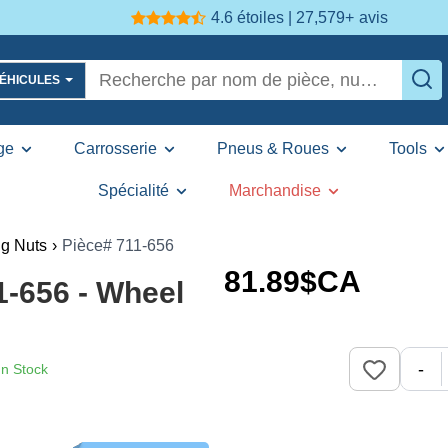
4.6 étoiles | 27,579+
avis
VÉHICULES
ge
Carrosserie
Pneus & Roues
Tools
Spécialité
Marchandise
g Nuts
›
Pièce# 711-656
81
.89
$CA
656 - Wheel
-
In Stock