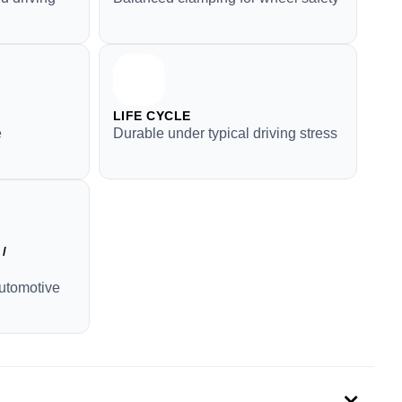
LIFE CYCLE
e
Durable under typical driving stress
/
automotive