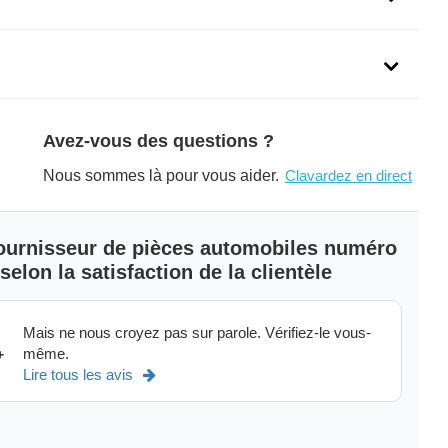
uit
Avez-vous des questions ?
E
Nous sommes là pour vous aider.
Clavardez en direct
f original equipment dealer exclusive automotive replacement
 fournisseur de pièces automobiles numéro
E
's Warranty
elon la satisfaction de la clientèle
,000 miles of warranty on Manifold with Catalytic Converter.
 Drive Batteries with three year limited warranty.
Mais ne nous croyez pas sur parole. Vérifiez-le vous-
même.
+
Lire tous les avis