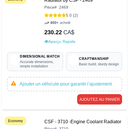
Radiator by CSF - 2469
Pièce
#
2469
5.0 (2)
800+
acheté
230.22
CA$
Aperçu Rapide
DIMENSIONAL MATCH
CRAFTMANSHIP
Accurate dimensions,
Basic build, sturdy design
simple installation
Ajouter un véhicule pour garantir l'ajustement
AJOUTEZ AU PANIER
Economy
CSF - 3710 -Engine Coolant Radiator
Pièce
#
3710