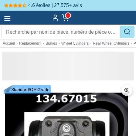
4.6 étoiles | 27,575+
avis
Accueil
›
Replacement
›
Brakes
›
Wheel Cylinders
›
Rear Wheel Cylinders
›
P
Standard/OE Grade