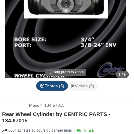
Long press to zoom
1 / 5
Photos (5)
Videos (0)
Pièce
#
134.67015
Rear Wheel Cylinder by CENTRIC PARTS -
134.67015
In Stock
600+ achetés au cours du dernier mois