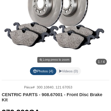
Long press to zoom
1 / 4
Photos (4)
Videos (0)
Pièce
#
300.10840, 121.67053
CENTRIC PARTS - 908.67001 - Front Disc Brake
Kit