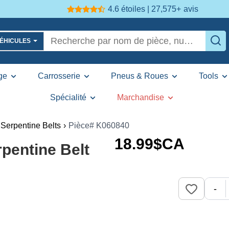
4.6 étoiles | 27,575+
avis
VÉHICULES
ge
Carrosserie
Pneus & Roues
Tools
Spécialité
Marchandise
Serpentine Belts
›
Pièce# K060840
18
.99
$CA
pentine Belt
-