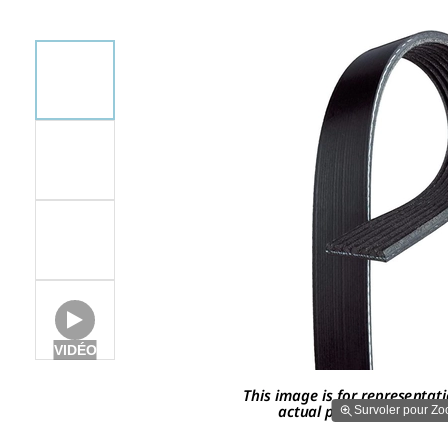
VIDÉO
Survoler pour Z