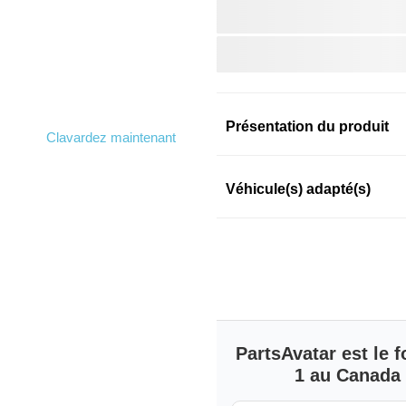
Présentation du produit
Clavardez maintenant
Information sur le prod
Véhicule(s) adapté(s)
SKU: 37a6bb72w3
PartsAvatar est le
1 au Canada s