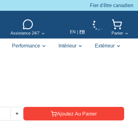
Fier d'être canadien
EN
|
FR
Assistance 24/7
Panier
Performance
Intérieur
Extérieur
+
Ajoutez Au Panier