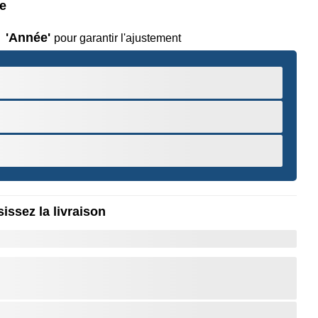
le
'Année'
pour garantir l'ajustement
issez la livraison
r pour Zoomer