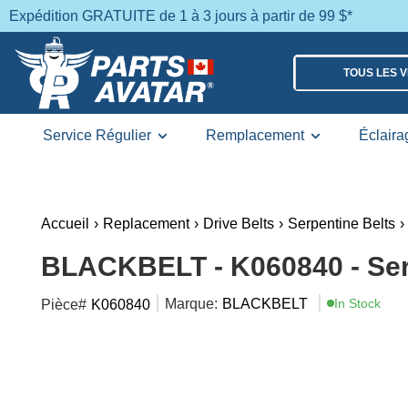
Expédition GRATUITE de 1 à 3 jours à partir de 99 $*
TOUS LES 
Service Régulier
Remplacement
Éclaira
Accueil
›
Replacement
›
Drive Belts
›
Serpentine Belts
›
BLACKBELT - K060840 - Ser
Marque:
BLACKBELT
In Stock
Pièce#
K060840