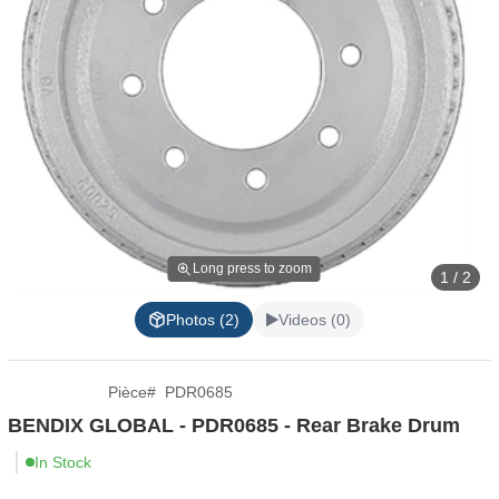
Long press to zoom
1 / 2
Photos (2)
Videos (0)
Pièce
#
PDR0685
BENDIX GLOBAL - PDR0685 - Rear Brake Drum
In Stock