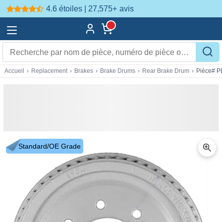
4.6 étoiles | 27,575+
avis
Accueil
›
Replacement
›
Brakes
›
Brake Drums
›
Rear Brake Drum
›
Pièce# 
Standard/OE Grade