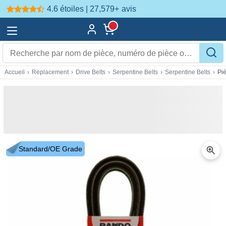
4.6 étoiles | 27,579+
avis
Accueil
›
Replacement
›
Drive Belts
›
Serpentine Belts
›
Serpentine Belts
›
Pi
Standard/OE Grade