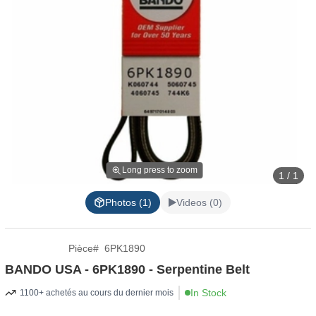
Long press to zoom
1 / 1
Photos (1)
Videos (0)
Pièce
#
6PK1890
BANDO USA - 6PK1890 - Serpentine Belt
In Stock
1100+ achetés au cours du dernier mois